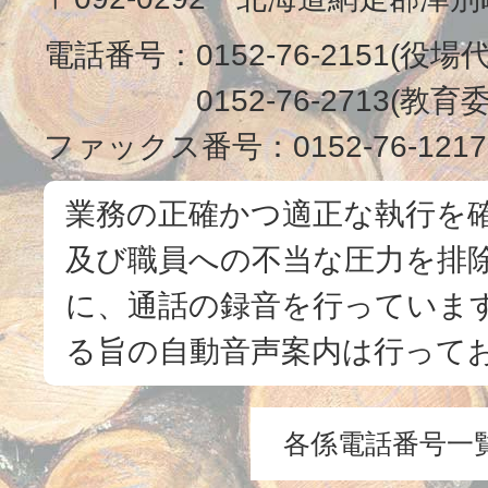
電話番号：
0152-76-2151(役場
0152-76-2713(
ファックス番号：
0152-76-1217
業務の正確かつ適正な執行を
及び職員への不当な圧力を排
に、通話の録音を行っています
る旨の自動音声案内は行って
各係電話番号一