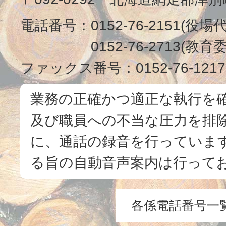
電話番号：
0152-76-2151(役場
0152-76-2713(
ファックス番号：
0152-76-1217
業務の正確かつ適正な執行を
及び職員への不当な圧力を排
に、通話の録音を行っています
る旨の自動音声案内は行って
各係電話番号一