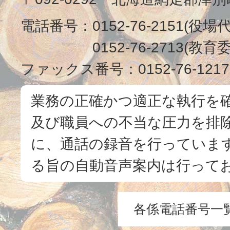
電話番号：
0152-76-2151(役場
0152-76-2713(
ファックス番号：
0152-76-1217
業務の正確かつ適正な執行を
及び職員への不当な圧力を排
に、通話の録音を行っています
る旨の自動音声案内は行って
各係電話番号一