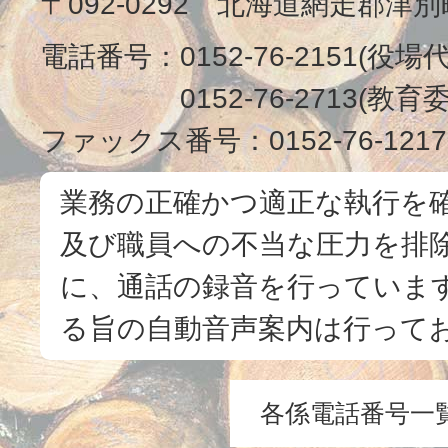
〒092-0292 北海道網走郡津
電話番号：
0152-76-2151(役場
0152-76-2713(
ファックス番号：
0152-76-1217
業務の正確かつ適正な執行を
及び職員への不当な圧力を排
に、通話の録音を行っています
る旨の自動音声案内は行って
各係電話番号一