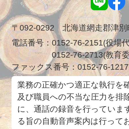
〒092-0292 北海道網走郡津
電話番号：
0152-76-2151(役場
0152-76-2713(
ファックス番号：
0152-76-1217
業務の正確かつ適正な執行を
及び職員への不当な圧力を排
に、通話の録音を行っています
る旨の自動音声案内は行って