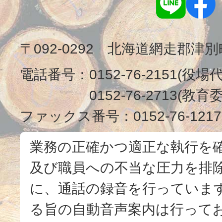
〒092-0292 北海道網走郡津
電話番号：
0152-76-2151(役場
0152-76-2713(
ファックス番号：
0152-76-1217
業務の正確かつ適正な執行を
及び職員への不当な圧力を排
に、通話の録音を行っています
る旨の自動音声案内は行って