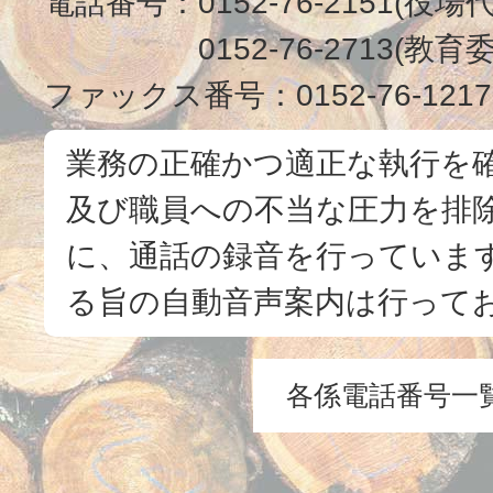
電話番号：
0152-76-2151(役場
0152-76-2713(
ファックス番号：
0152-76-1217
業務の正確かつ適正な執行を
及び職員への不当な圧力を排
に、通話の録音を行っています
る旨の自動音声案内は行って
各係電話番号一