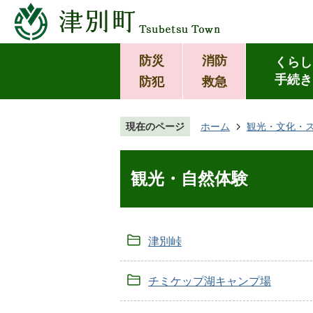
防災
消防
くらし
手続き
防犯
救急
現在のページ
ホーム
観光・文化・
観光・自然体験
津別峠
チミケップ湖キャンプ場