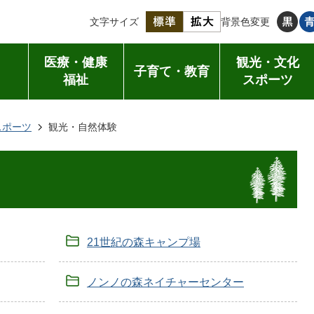
文字サイズ
背景色変更
医療・健康
観光・文化
子育て・教育
福祉
スポーツ
スポーツ
観光・自然体験
21世紀の森キャンプ場
ノンノの森ネイチャーセンター