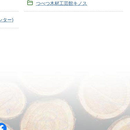
つべつ木材工芸館キノス
ンター)