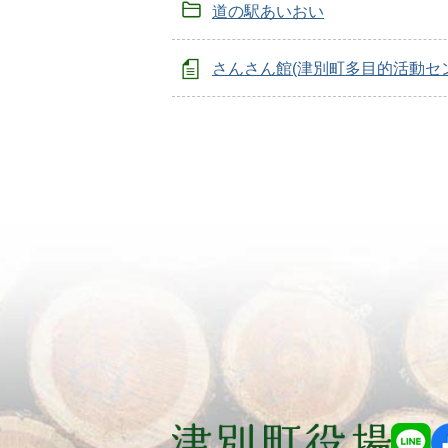
道の駅あいおい
さんさん館(津別町多目的活動セ