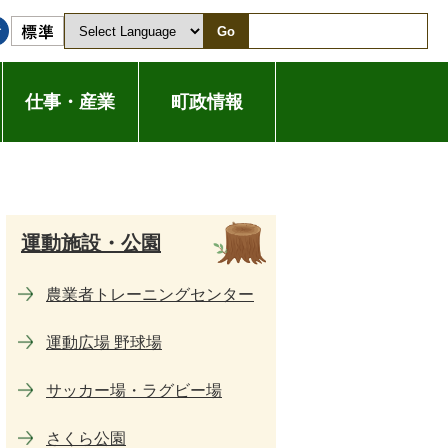
Go
仕事・産業
町政情報
運動施設・公園
農業者トレーニングセンター
運動広場 野球場
サッカー場・ラグビー場
さくら公園