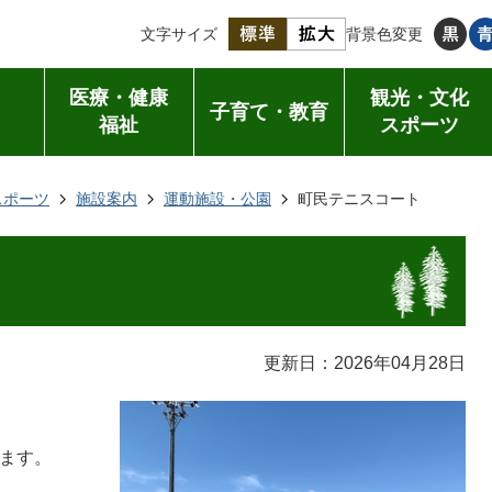
文字サイズ
背景色変更
医療・健康
観光・文化
子育て・教育
福祉
スポーツ
スポーツ
施設案内
運動施設・公園
町民テニスコート
更新日：2026年04月28日
きます。