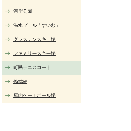
河岸公園
温水プール「すいむ」
グレステンスキー場
ファミリースキー場
町民テニスコート
修武館
屋内ゲートボール場