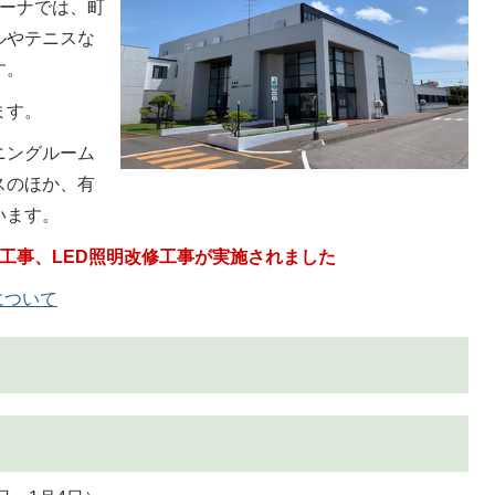
リーナでは、町
ルやテニスな
す。
ます。
ニングルーム
スのほか、有
います。
工事、LED照明改修工事が実施されました
について