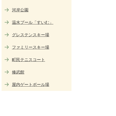
河岸公園
温水プール「すいむ」
グレステンスキー場
ファミリースキー場
町民テニスコート
修武館
屋内ゲートボール場