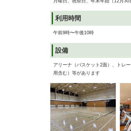
月曜日、祝祭日、年末年始（12月30
利用時間
午前9時〜午後10時
設備
アリーナ（バスケット2面）、トレ
用含む）等があります