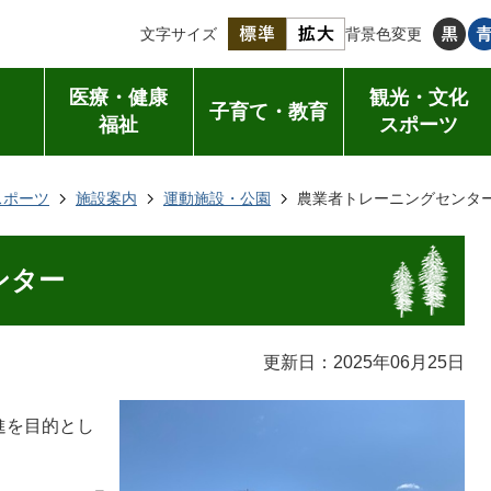
文字サイズ
背景色変更
医療・健康
観光・文化
子育て・教育
福祉
スポーツ
スポーツ
施設案内
運動施設・公園
農業者トレーニングセンタ
ンター
更新日：2025年06月25日
進を目的とし