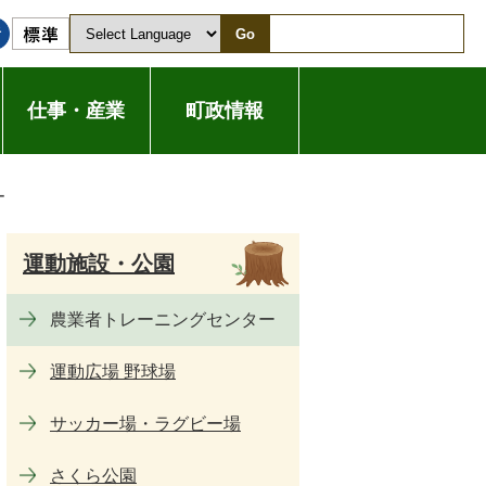
Go
仕事・産業
町政情報
ー
運動施設・公園
農業者トレーニングセンター
運動広場 野球場
サッカー場・ラグビー場
さくら公園