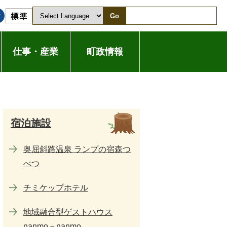
Go
仕事・産業
町政情報
宿泊施設
奥屈斜路温泉 ランプの宿森つ
べつ
チミケップホテル
地域融合型ゲストハウス
nanmo－nanmo