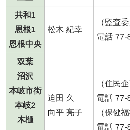
共和1
（監査委
恩根1
松木 紀幸
電話 77-
恩根中央
双葉
沼沢
（住民企
本岐市街
迫田 久
電話 77-
本岐2
向平 亮子
（保健福
木樋
電話 77-