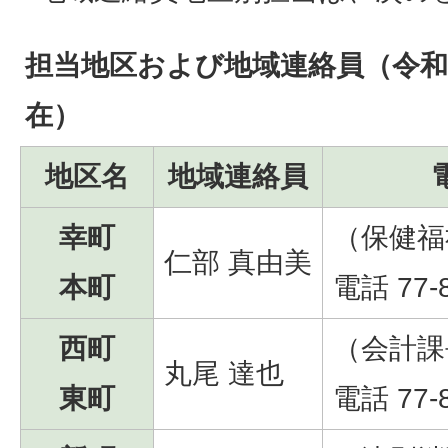
担当地区および地域連絡員（令和
在）
地区名
地域連絡員
幸町
（保健福
仁部 真由美
本町
電話 77-
西町
（会計課
丸尾 達也
東町
電話 77-