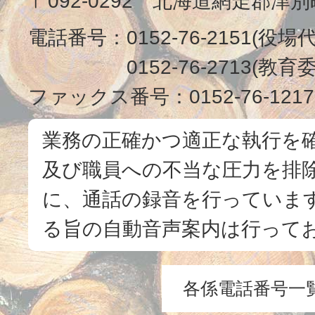
〒092-0292 北海道網走郡津
電話番号：
0152-76-2151(役場
0152-76-2713(
ファックス番号：
0152-76-1217
業務の正確かつ適正な執行を
及び職員への不当な圧力を排
に、通話の録音を行っています
る旨の自動音声案内は行って
各係電話番号一