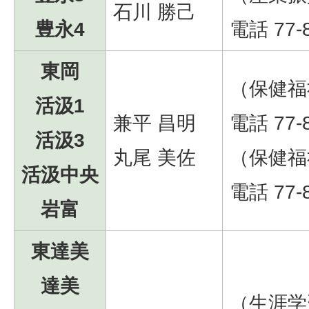
石川 勝己
豊永4
電話 77-
東岡
（保健福
活汲1
兼平 昌明
電話 77-
活汲3
丸尾 美佐
（保健福
活汲中央
電話 77-
岩富
東達美
達美
（生涯学