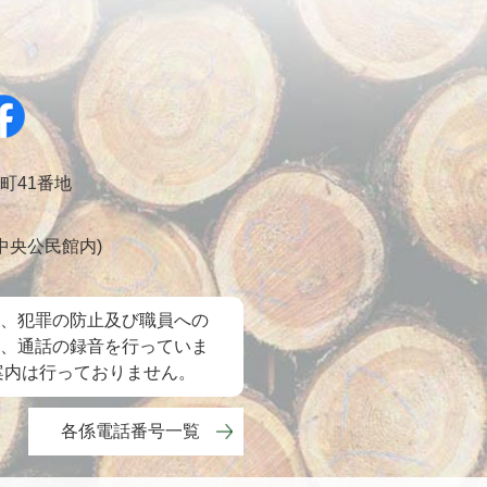
幸町41番地
会 中央公民館内)
、犯罪の防止及び職員への
、通話の録音を行っていま
案内は行っておりません。
各係電話番号一覧