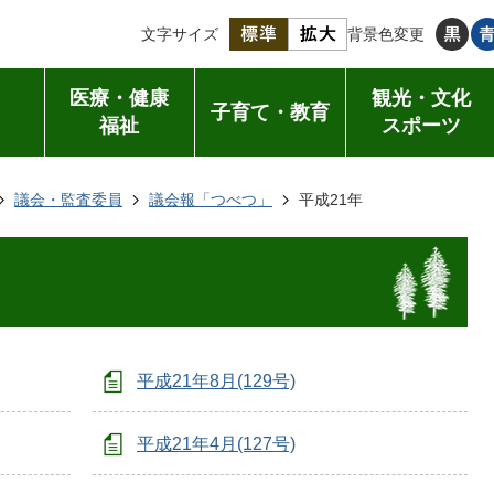
文字サイズ
背景色変更
医療・健康
観光・文化
子育て・教育
福祉
スポーツ
議会・監査委員
議会報「つべつ」
平成21年
平成21年8月(129号)
平成21年4月(127号)