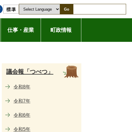
Go
仕事・産業
町政情報
議会報「つべつ」
令和8年
令和7年
令和6年
令和5年