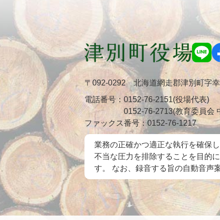
〒092-0292 北海道網走郡津別町字
電話番号：
0152-76-2151(役場代表)
0152-76-2713(教育委員
ファックス番号：
0152-76-1217
業務の正確かつ適正な執行を確保し
不当な圧力を排除することを目的に
す。 なお、録音する旨の自動音声