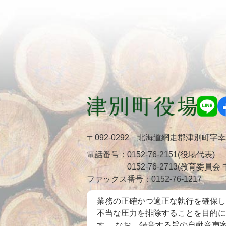
〒092-0292 北海道網走郡津別町字
電話番号：
0152-76-2151(役場代表)
0152-76-2713(教育委員
ファックス番号：
0152-76-1217
業務の正確かつ適正な執行を確保し
不当な圧力を排除することを目的に
す。 なお、録音する旨の自動音声