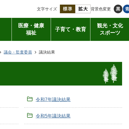
文字サイズ
背景色変更
医療・健康
観光・文化
子育て・教育
福祉
スポーツ
議会・監査委員
議決結果
令和7年議決結果
令和5年議決結果