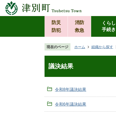
防災
消防
くらし
手続き
防犯
救急
現在のページ
ホーム
組織から探す
議決結果
令和8年議決結果
令和6年議決結果