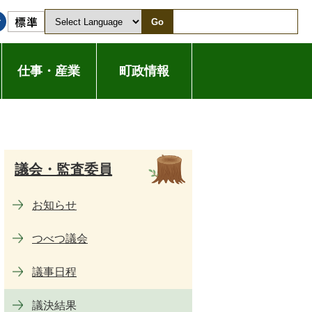
Go
仕事・産業
町政情報
議会・監査委員
お知らせ
つべつ議会
議事日程
議決結果