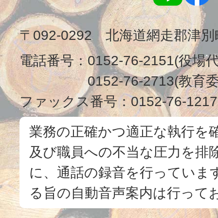
〒092-0292 北海道網走郡津
電話番号：
0152-76-2151(役場
0152-76-2713(
ファックス番号：
0152-76-1217
業務の正確かつ適正な執行を
及び職員への不当な圧力を排
に、通話の録音を行っています
る旨の自動音声案内は行って