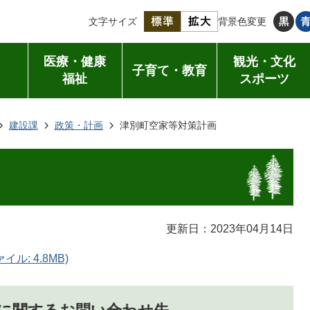
文字サイズ
背景色変更
医療・健康
観光・文化
子育て・教育
福祉
スポーツ
建設課
政策・計画
津別町空家等対策計画
更新日：2023年04月14日
ル: 4.8MB)