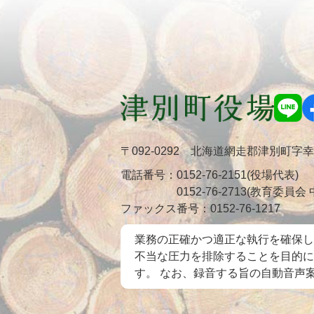
〒092-0292 北海道網走郡津別町字
電話番号：
0152-76-2151(役場代表)
0152-76-2713(教育委員
ファックス番号：
0152-76-1217
業務の正確かつ適正な執行を確保し
不当な圧力を排除することを目的に
す。 なお、録音する旨の自動音声