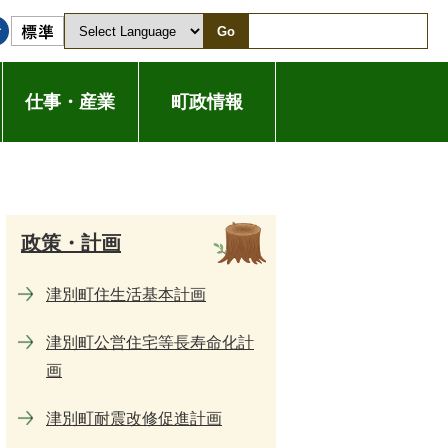
Go
仕事・産業
町政情報
政策・計画
津別町住生活基本計画
津別町公営住宅等長寿命化計
画
津別町耐震改修促進計画