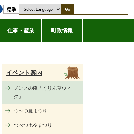
Go
仕事・産業
町政情報
イベント案内
ノンノの森「くりん草ウィー
ク」
つべつ夏まつり
つべつ七夕まつり