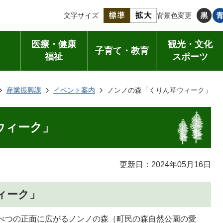
文字サイズ
背景色変更
医療・健康
観光・文化
子育て・教育
福祉
スポーツ
産業振興課
イベント案内
ノンノの森「くりん草ウィーク」
ウィーク」
更新日：2024年05月16日
ィーク」
つべつの正面に広がるノンノの森（町民の森自然公園の愛