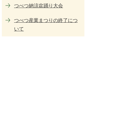
つべつ納涼盆踊り大会
つべつ産業まつりの終了につ
いて