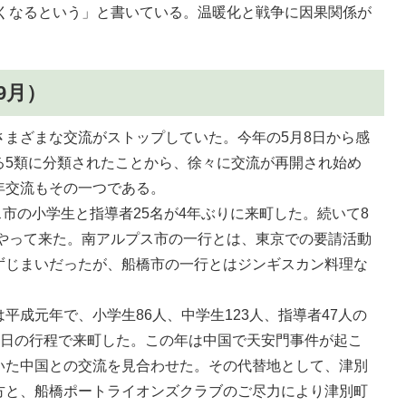
高くなるという」と書いている。温暖化と戦争に因果関係が
9月）
さまざまな交流がストップしていた。今年の5月8日から感
る5類に分類されたことから、徐々に交流が再開され始め
年交流もその一つである。
ス市の小学生と指導者25名が4年ぶりに来町した。続いて8
がやって来た。南アルプス市の一行とは、東京での要請活動
ずじまいだったが、船橋市の一行とはジンギスカン料理な
平成元年で、小学生86人、中学生123人、指導者47人の
6泊7日の行程で来町した。この年は中国で天安門事件が起こ
いた中国との交流を見合わせた。その代替地として、津別
方と、船橋ポートライオンズクラブのご尽力により津別町