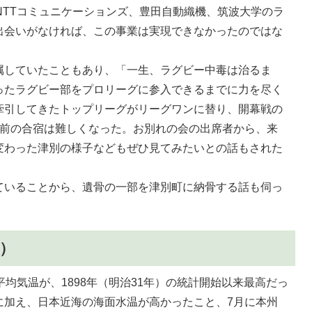
NTTコミュニケーションズ、豊田自動織機、筑波大学のラ
出会いがなければ、この事業は実現できなかったのではな
属していたこともあり、「一生、ラグビー中毒は治るま
ったラグビー部をプロリーグに参入できるまでに力を尽く
牽引してきたトップリーグがリーグワンに替り、開幕戦の
直前の合宿は難しくなった。お別れの会の出席者から、来
変わった津別の様子などもぜひ見てみたいとの話もされた
ていることから、遺骨の一部を津別町に納骨する話も伺っ
月）
平均気温が、1898年（明治31年）の統計開始以来最高だっ
に加え、日本近海の海面水温が高かったこと、7月に本州