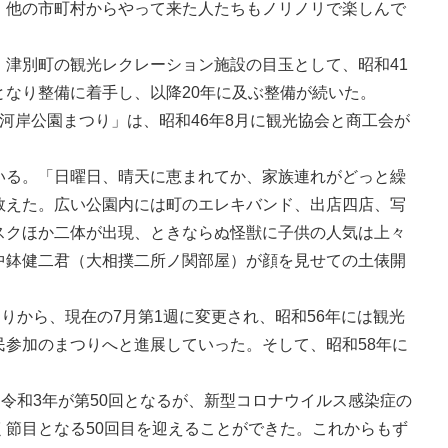
、他の市町村からやって来た人たちもノリノリで楽しんで
、津別町の観光レクレーション施設の目玉として、昭和41
となり整備に着手し、以降20年に及ぶ整備が続いた。
河岸公園まつり」は、昭和46年8月に観光協会と商工会が
いる。「日曜日、晴天に恵まれてか、家族連れがどっと繰
数えた。広い公園内には町のエレキバンド、出店四店、写
スクほか二体が出現、ときならぬ怪獣に子供の人気は上々
中鉢健二君（大相撲二所ノ関部屋）が顔を見せての土俵開
つりから、現在の7月第1週に変更され、昭和56年には観光
民参加のまつりへと進展していった。そして、昭和58年に
。
、令和3年が第50回となるが、新型コロナウイルス感染症の
く節目となる50回目を迎えることができた。これからもず