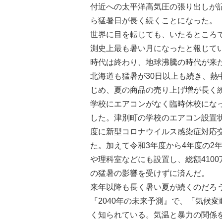
付近への太平洋高気圧の張り出しが
ら猛暑日が長く続くことになった。
世界に目を転じても、いたるところ
測史上最も暑い月になったと報じて
時代は終わり、地球沸騰の時代が来
北海道も猛暑が30日以上も続き、
じめ、夏の商品の売り上げ増が長く
学校にエアコンがなく臨時休校にな
した。津別町の学校のエアコン設置
度に新型コロナウイルス感染症対応交
た。加えて令和3年度から4年度の2
や理科室などにも設置し、総額410
の猛暑の影響を受けずに済んだ。
来年以降も長く暑い夏が続くのだろ
『2040年の未来予測』で、「気候
く知られている。気温と暴力の関係