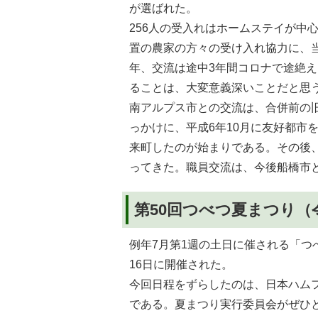
が選ばれた。
256人の受入れはホームステイが中
置の農家の方々の受け入れ協力に、
年、交流は途中3年間コロナで途絶
ることは、大変意義深いことだと思
南アルプス市との交流は、合併前の
っかけに、平成6年10月に友好都市
来町したのが始まりである。その後
ってきた。職員交流は、今後船橋市
第50回つべつ夏まつり（
例年7月第1週の土日に催される「つ
16日に開催された。
今回日程をずらしたのは、日本ハム
である。夏まつり実行委員会がぜひ