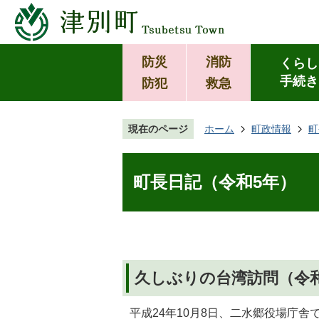
防災
消防
くらし
手続き
防犯
救急
現在のページ
ホーム
町政情報
町
町長日記（令和5年）
久しぶりの台湾訪問（令和
平成24年10月8日、二水郷役場庁