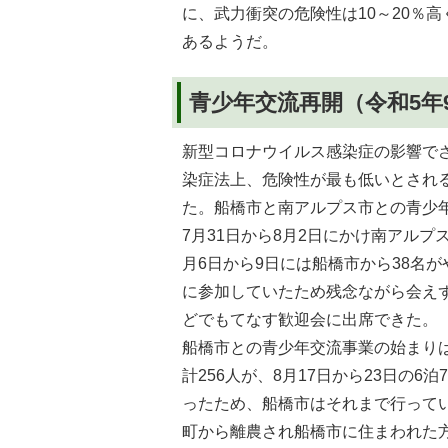
に、武力衝突の危険性は10～20％
あるようだ。
青少年交流再開（令和5年
新型コロナウイルス感染症の影響で
染症法上、危険性が最も低いとされ
た。船橋市と南アルプス市との青少
7月31日から8月2日にかけ南アルプ
月6日から9日には船橋市から38名
に参加していたため残念ながら会え
どでもてなす歓迎会に出席できた。
船橋市との青少年交流事業の始まりは
計256人が、8月17日から23日の
ったため、船橋市はそれまで行って
町から離農され船橋市に住まわれた