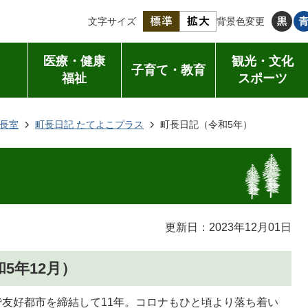
文字サイズ
背景色変更
医療・健康
観光・文化
子育て・教育
福祉
スポーツ
長室
町長日記 たてよこプラス
町長日記（令和5年）
更新日：2023年12月01日
5年12月）
舎で友好都市を締結して11年。コロナもひと頃より落ち着い