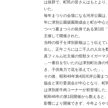
は抜群で、町民の皆さんはもとより
いた。
毎年まつりの会場になる河岸公園は
年に津別公園築園期成会と町が中心
つべつ夏まつりの前身である第1回「
主催して開催された。
当時の様子を津別新報はこう伝えて
出し、正午ごろには二千人の人出を
真フィルム社主催の怪獣タイガーマ
…一番目を引いたのは津別町出身の
き、子供角力で花を添えていた」。
その後、昭和49年第4回河岸公園ま
協会と実行委員会が中心となり、町
は津別産牛肉コーナーが初登場した
昭和46年の第1回開催から数えると
影響により開催できず、今年ようや