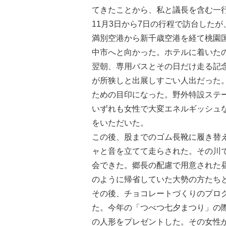
てきたことから、私と議長を含む一
11月3日から7日の行程で訪台した
満別空港から新千歳空港を経て桃園
中市へと向かった。ホテルに着いた
翌朝、専用バスとその日だけ走る記
が所狭しと出展しすごい人出だった
ための目印になった。野外特設ステ
いずれも女性で大変エネルギッシュ
をいただいた。
この後、股までのゴム長靴に履き替
ャと音を立てて走らされた。その川
会できた。郷長の配慮で用意された
のように帰省していた大勢の方たち
その後、チョコレートづくりのプロ
た。今年の「つべつ七夕まつり」の
の人形をプレゼントした。その女性