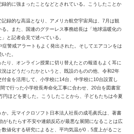
記録的に強まったことなどとされている。こうしたことか
で記録的な高温となり、アメリカ航空宇宙局は、7月は観
いる。また、国連のグテーレス事務総長は「地球温暖化の
た」と記者会見で述べている。
熱中症警戒アラートもよく発出された。そしてエアコンをは
続いた。
ったり、オンライン授業に切り替えたとの報道もよく耳に
状況はどうだったかというと、既設のものの他、令和2年
付金を活用して、小学校に14台、中学校に10台設置し
年間で行った小学校長寿命化工事に合わせ、20台を図書室
0万円ほどを要した。こうしたことから、子どもたちは今夏
うか。元マイクロソフト日本法人社長の成毛眞氏は、著書
変動がもたらす不安や連鎖反応が最悪な展開になることは広
を数値化する研究によると、平均気温が0．5度上がるごと