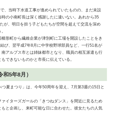
心で、当時下水道工事が進められていたものの、まだ未設
当時の小南町長は深く感謝したに違いない。あれから35
えたが、明日を担う子どもたちが空間を超えて交流を深め
う。
旧櫛形町から繊維企業が津別町に工場を開設したことをき
を結び、翌平成7年8月に中学校野球部員など、一行51名が
、南アルプス市とは姉妹都市となり、職員の相互派遣も行
ともできないものかと市長に伝えている。
令和5年8月）
べつ夏まつり」は、今年50周年を迎え、7月第3週の15日と
ファイターズガールの「きつねダンス」を間近に見るため
ともと企画し、来町可能な日に合わせた。彼女たちの人気