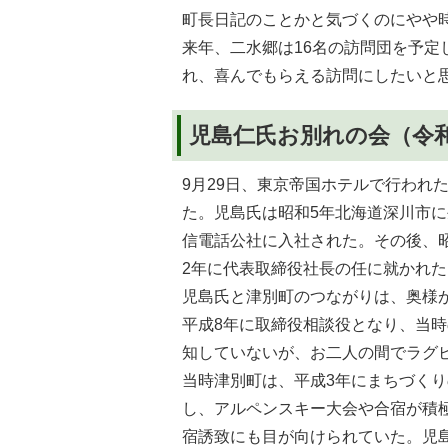
町長日記のことかと気づくのにやや
来年、二水郷は16名の訪問団を予
れ、喜んでもらえる訪問にしたいと
児島仁氏お別れの会（令和
9月29日、東京帝国ホテルで行われ
た。児島氏は昭和5年北海道深川市に
信電話公社に入社された。その後、
2年に代表取締役社長の任に就かれた
児島氏と津別町のつながりは、奥様
平成8年に取締役相談役となり、当
知していないが、お二人の間でラグ
当時津別町は、平成3年にまちづく
し、アルペンスキー大会や合宿が積
宿誘致にも目が向けられていた。児