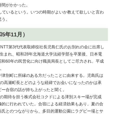
時間がかかった。
定しているという。いつの時期がよいか教えて欲しいと言わ
思う。
5年11月）
たNTT第3代代表取締役社長児島仁氏のお別れの会に出席し
生まれ、昭和28年北海道大学法経学部を卒業後、日本電
昭和60年の民営化に向け職員局長としてご尽力され、平成
。
が津別町に所縁のある方だったことに由来する。児島氏は
時の高瀬町長とどのような経緯でお会いになったのかは承
ビー合宿の話が持ち上がったと聞く。
りの期待を担う株式会社コクドによる津別スキー場が完成
極的に行われていた。合宿による経済効果もあり、夏の合
島氏とのつながりから、多目的運動公園にラグビー場とサ