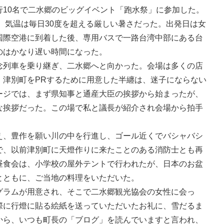
行10名で二水郷のビッグイベント「跑水祭」に参加した。
が、気温は毎日30度を超える厳しい暑さだった。出発日は女
国際空港に到着した後、専用バスで一路台湾中部にある台
のはかなり遅い時間になった。
念列車を乗り継ぎ、二水郷へと向かった。会場は多くの店
。津別町をPRするために用意した半纏は、迷子にならない
ージでは、まず県知事と通産大臣の挨拶から始まったが、
な挨拶だった。この場で私と議長が紹介され会場から拍手
え、豊作を願い川の中を行進し、ゴール近くでバシャバシ
で、以前津別町に天燈作りに来たことのある消防士とも再
昼食会は、小学校の屋外テントで行われたが、日本のお盆
とともに、ご当地の料理をいただいた。
グラムが用意され、そこで二水郷観光協会の女性に会っ
際に行燈に貼る絵紙を送っていただいたお礼に、雪だるま
から、いつも町長の「ブログ」を読んでいますと言われ、