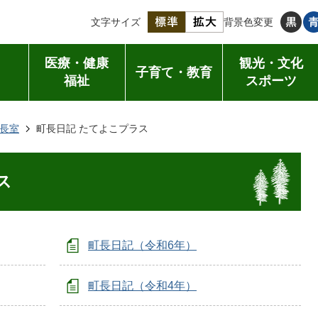
文字サイズ
背景色変更
医療・健康
観光・文化
子育て・教育
福祉
スポーツ
長室
町長日記 たてよこプラス
ス
町長日記（令和6年）
町長日記（令和4年）