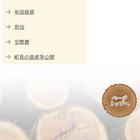
年頭挨拶
所信
交際費
町長の資産等公開