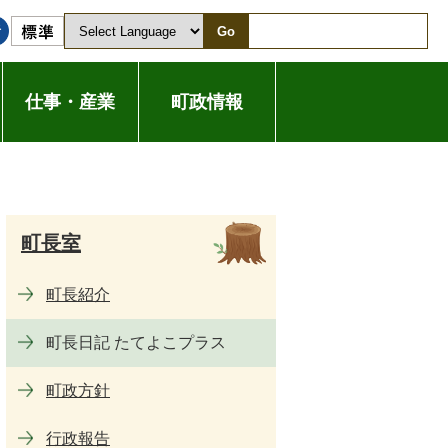
Go
仕事・産業
町政情報
町長室
町長紹介
町長日記 たてよこプラス
町政方針
行政報告