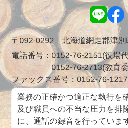
〒092-0292 北海道網走郡津
電話番号：
0152-76-2151(役場
0152-76-2713(
ファックス番号：
0152-76-1217
業務の正確かつ適正な執行を
及び職員への不当な圧力を排
に、通話の録音を行っています