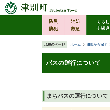
防災
消防
くらし
手続き
防犯
救急
現在のページ
ホーム
組織から探す
バスの運行について
まちバスの運行について