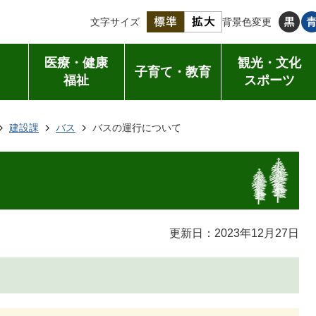
文字サイズ
背景色変更
医療・健康
観光・文化
子育て・教育
福祉
スポーツ
建設課
バス
バスの運行について
更新日：2023年12月27日