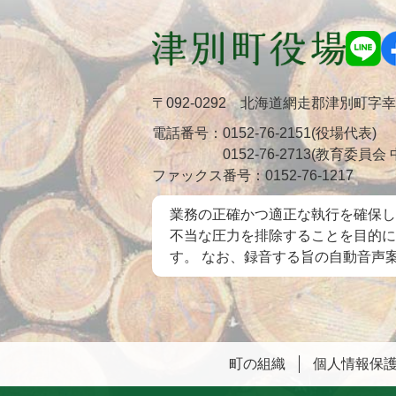
〒092-0292 北海道網走郡津別町字
電話番号：
0152-76-2151(役場代表)
0152-76-2713(教育委員
ファックス番号：
0152-76-1217
業務の正確かつ適正な執行を確保し
不当な圧力を排除することを目的に
す。 なお、録音する旨の自動音声
町の組織
個人情報保