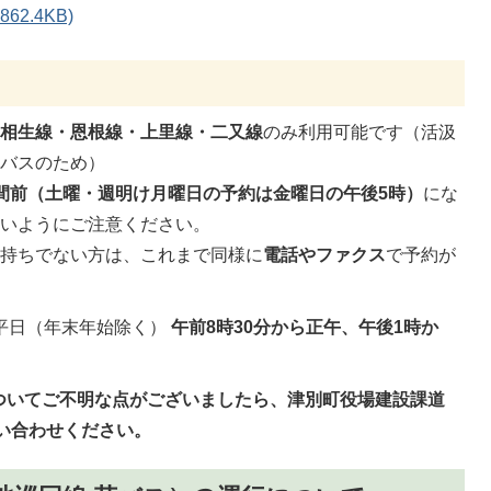
2.4KB)
な
相生線・恩根線・上里線・二又線
のみ利用可能です（活汲
ルバスのため）
間前（土曜・週明け月曜日の予約は金曜日の午後5時）
にな
ないようにご注意ください。
お持ちでない方は、これまで同様に
電話やファクス
で予約が
平日（年末年始除く）
午前8時30分から正午、午後1時か
ついてご不明な点がございましたら、津別町役場建設課道
お問い合わせください。